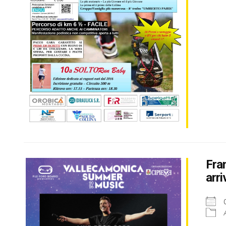
Fran
arri