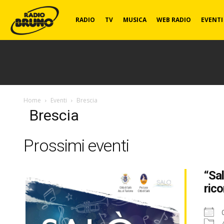
Radio
RADIO
TV
MUSICA
WEB RADIO
EVENTI
Bruno
Home
Eventi
Brescia
Brescia
Prossimi eventi
“Sa
rico