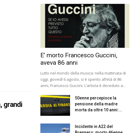
E’ morto Francesco Guccini,
aveva 86 anni
Lutto nel mondo della musica: nella mattinata di
oggi, giovedì 6 agosto, si è spento all’età di 86
anni, Francesco Guccini. L’artista è deceduto a...
50enne percepisce la
, grandi
pensione della madre
morta da oltre 10 anni:...
Incidente in A22 del
Brennero: morto 46enne