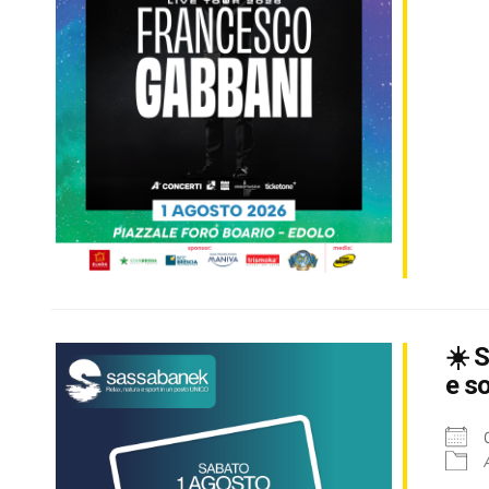
☀️ 
e so