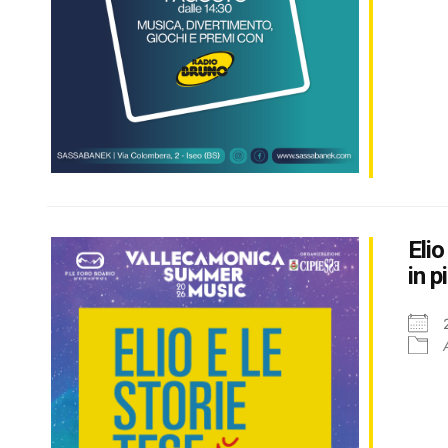
Elio
in p