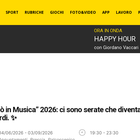
SPORT
RUBRICHE
GIOCHI
FOTO&VIDEO
APP
LAVORO
ORA IN ONDA
HAPPY HOUR
con Giordano Vaccari
lò in Musica” 2026: ci sono serate che divent
rdi. ✨
04/06/2026 - 03/09/2026
19:30 - 23:30
Appuntamenti
Brescia
Palcoscenico