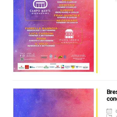
Bre
conc