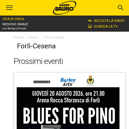
ORA IN ONDA
ASCOLTA LA RADIO
WEEKEND PARADE
GUARDA LA TV
con Barbara Pinotti
Home
Eventi
Forlì-Cesena
Forlì-Cesena
Prossimi eventi