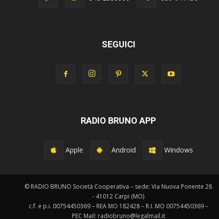
SEGUICI
RADIO BRUNO APP
Apple
Android
Windows
© RADIO BRUNO Società Cooperativa – sede: Via Nuova Ponente 28
- 41012 Carpi (MO)
c.f. e p.i. 00754450369 – REA MO 182428 – R.I. MO 00754450369 –
PEC Mail: radiobruno@legalmail.it