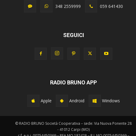
348 2559999
059 641430
SEGUICI
RADIO BRUNO APP
Apple
Android
Windows
© RADIO BRUNO Società Cooperativa – sede: Via Nuova Ponente 28
- 41012 Carpi (MO)
c.f. e p.i. 00754450369 – REA MO 182428 – R.I. MO 00754450369 –