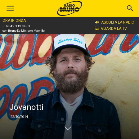
ORA IN ONDA
Home
Jovanotti
ASCOLTA LA RADIO
PENSAVO PEGGIO
GUARDA LA TV
con Bruno De Minico e Mary Be
Jovanotti
22/10/2014