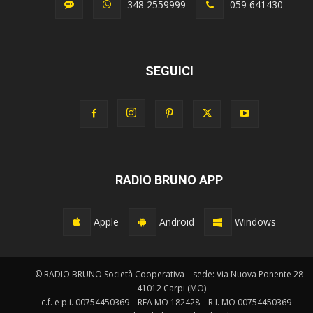
348 2559999
059 641430
SEGUICI
RADIO BRUNO APP
Apple
Android
Windows
© RADIO BRUNO Società Cooperativa – sede: Via Nuova Ponente 28
- 41012 Carpi (MO)
c.f. e p.i. 00754450369 – REA MO 182428 – R.I. MO 00754450369 –