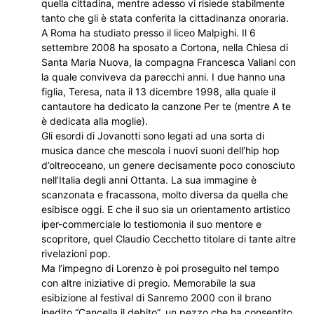
quella cittadina, mentre adesso vi risiede stabilmente
tanto che gli è stata conferita la cittadinanza onoraria.
A Roma ha studiato presso il liceo Malpighi. Il 6
settembre 2008 ha sposato a Cortona, nella Chiesa di
Santa Maria Nuova, la compagna Francesca Valiani con
la quale conviveva da parecchi anni. I due hanno una
figlia, Teresa, nata il 13 dicembre 1998, alla quale il
cantautore ha dedicato la canzone Per te (mentre A te
è dedicata alla moglie).
Gli esordi di Jovanotti sono legati ad una sorta di
musica dance che mescola i nuovi suoni dell’hip hop
d’oltreoceano, un genere decisamente poco conosciuto
nell’Italia degli anni Ottanta. La sua immagine è
scanzonata e fracassona, molto diversa da quella che
esibisce oggi. E che il suo sia un orientamento artistico
iper-commerciale lo testiomonia il suo mentore e
scopritore, quel Claudio Cecchetto titolare di tante altre
rivelazioni pop.
Ma l’impegno di Lorenzo è poi proseguito nel tempo
con altre iniziative di pregio. Memorabile la sua
esibizione al festival di Sanremo 2000 con il brano
inedito “Cancella il debito”, un pezzo che ha consentito