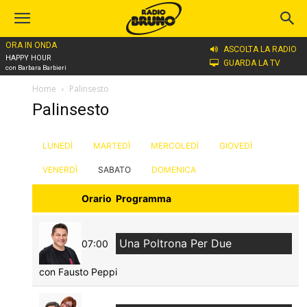
ORA IN ONDA
ASCOLTA LA RADIO
HAPPY HOUR
GUARDA LA TV
con Barbara Barbieri
Home
Palinsesto
Palinsesto
LUNEDÌ
MARTEDÌ
MERCOLEDÌ
GIOVEDÌ
VENERDÌ
SABATO
DOMENICA
Orario
Programma
Una Poltrona Per Due
07:00
con Fausto Peppi