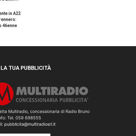
ente in A22
rennero:
o 46enne
 LA TUA PUBBLICITÀ
tta Multiradio, concessionaria di Radio Bruno
nfo: Tel. 059 698555
il:
pubblicita@multiradiosrl.it