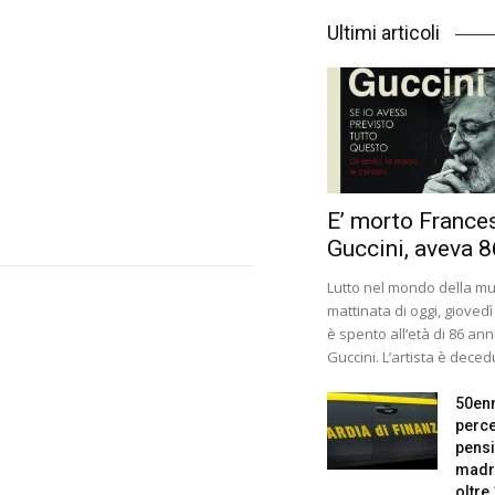
Ultimi articoli
E’ morto France
Guccini, aveva 8
Lutto nel mondo della mus
mattinata di oggi, giovedì
è spento all’età di 86 ann
Guccini. L’artista è decedu
50en
perce
pensi
madr
oltre 