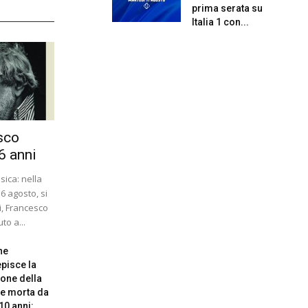
prima serata su
Italia 1 con...
sco
6 anni
ica: nella
 6 agosto, si
i, Francesco
to a...
ne
pisce la
one della
e morta da
10 anni:...