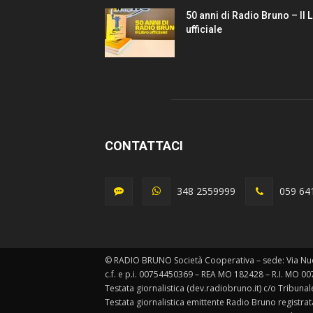
50 anni di Radio Bruno – Il 
ufficiale
CONTATTACI
348 2559999
059 64
© RADIO BRUNO Società Cooperativa – sede: Via Nu
c.f. e p.i. 00754450369 – REA MO 182428 – R.I. MO 0
Testata giornalistica (dev.radiobruno.it) c/o Tribun
Testata giornalistica emittente Radio Bruno registra