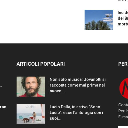
Incid
del B
mort
ARTICOLI POPOLARI
PER
Non solo musica: Jovanotti si
..
racconta come mai prima nel
nuovo...
Conta
gran
Lucio Dalla, in arrivo “Sono
Per i
Lucio”: esce l’antologia con i
E-ma
suoi...