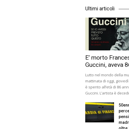
Ultimi articoli
E’ morto France
Guccini, aveva 8
Lutto nel mondo della mus
mattinata di oggi, giovedì
è spento all’età di 86 ann
Guccini. L’artista è decedu
50en
perce
pensi
madr
oltre 