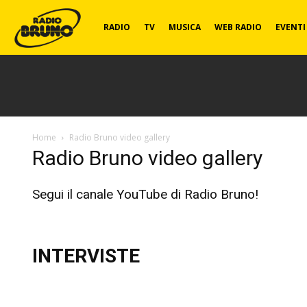
Radio
RADIO
TV
MUSICA
WEB RADIO
EVENTI
Bruno
Home
Radio Bruno video gallery
Radio Bruno video gallery
Segui il canale YouTube di
Radio Bruno
!
INTERVISTE