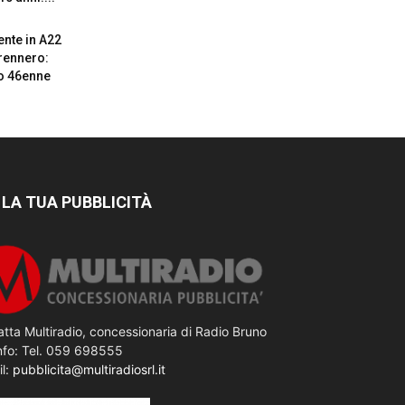
ente in A22
rennero:
o 46enne
 LA TUA PUBBLICITÀ
tta Multiradio, concessionaria di Radio Bruno
nfo: Tel. 059 698555
il:
pubblicita@multiradiosrl.it