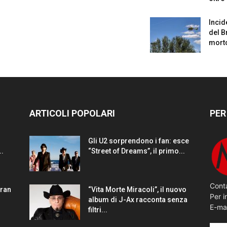
Incid
del B
mort
ARTICOLI POPOLARI
PER
Gli U2 sorprendono i fan: esce
..
“Street of Dreams”, il primo...
Conta
gran
“Vita Morte Miracoli”, il nuovo
Per i
album di J-Ax racconta senza
E-ma
filtri...