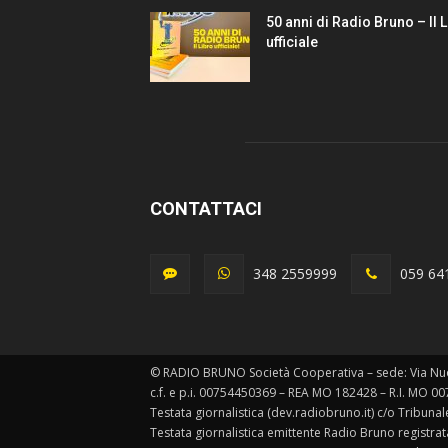
50 anni di Radio Bruno – Il 
ufficiale
CONTATTACI
348 2559999
059 64
© RADIO BRUNO Società Cooperativa – sede: Via Nu
c.f. e p.i. 00754450369 – REA MO 182428 – R.I. MO 0
Testata giornalistica (dev.radiobruno.it) c/o Tribun
Testata giornalistica emittente Radio Bruno registra