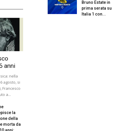
Bruno Estate in
prima serata su
Italia 1 con...
sco
6 anni
ica: nella
 6 agosto, si
i, Francesco
to a...
ne
pisce la
one della
e morta da
10 anni:...