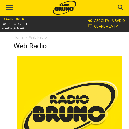
ORA IN ONDA
ASCOLTA LA RADIO
ROUND MIDNIGHT
GUARDA LA TV
con Giorgio Martini
Home
Web Radio
Web Radio