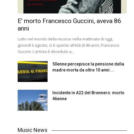
E’ morto Francesco Guccini, aveva 86
anni
Lutto nel mondo della musica: nella mattinata di oggi,
giovedì 6 agosto, si è spento all’età di 86 anni, Francesco
Guccini. L’artista è deceduto a...
50enne percepisce la pensione della
madre morta da oltre 10 anni:...
Incidente in A22 del Brennero: morto
46enne
Music News