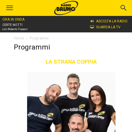
ORA IN ONDA
ASCOLTA LA RADIO
CERTE NOTTI
GUARDA LA TV
con Roberto Trapani
Home
Programmi
Programmi
LA STRANA COPPIA