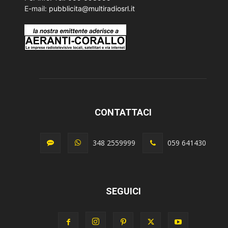
E-mail:
pubblicita@multiradiosrl.it
CONTATTACI
348 2559999
059 641430
SEGUICI