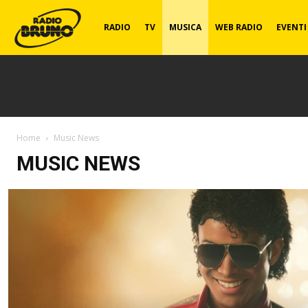
Radio
RADIO
TV
MUSICA
WEB RADIO
EVENTI
Bruno
Home
Music News
MUSIC NEWS