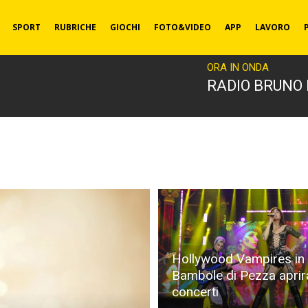
SPORT
RUBRICHE
GIOCHI
FOTO&VIDEO
APP
LAVORO
ORA IN ONDA
RADIO BRUNO
Hollywood Vampires in It
Bambole di Pezza aprir
concerti