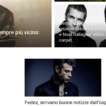
Oasis, il documentario s
reunion debutta a Vene
empre più vicino:
e Noel Gallagher attesi 
carpet
Fedez, arrivano buone notizie dall’os