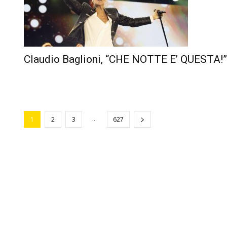
Claudio Baglioni, “CHE NOTTE E’ QUESTA!”
...
1
2
3
627