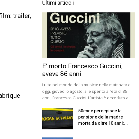
Ultimi articoli
lm: trailer,
E’ morto Francesco Guccini,
aveva 86 anni
Lutto nel mondo della musica: nella mattinata di
oggi, giovedì 6 agosto, si è spento all’età di 86
abrique
anni, Francesco Guccini. L’artista è deceduto a...
50enne percepisce la
pensione della madre
morta da oltre 10 anni:...