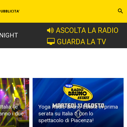
PUBBLICITA’
ASCOLTA LA RADIO
 NIGHT
GUARDA LA TV
alia: le
Yoga Radio Bruno Estate in prima
anno i due
serata su Italia 1 con lo
spettacolo di Piacenza!