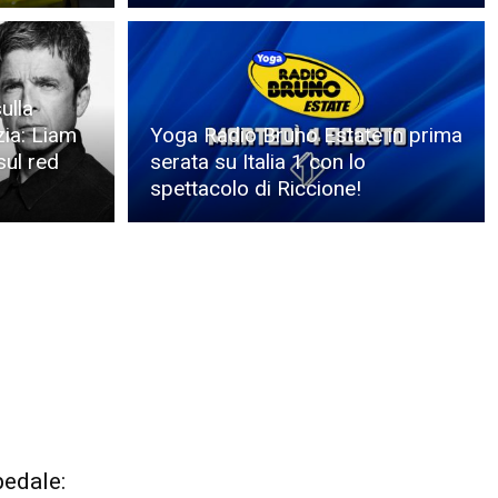
ulla
zia: Liam
Yoga Radio Bruno Estate in prima
sul red
serata su Italia 1 con lo
spettacolo di Riccione!
pedale: