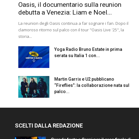
Oasis, il documentario sulla reunion
debutta a Venezia: Liam e Noel...
La reunion degli Oasis continua a far sognare i fan. Dopo il
clamoroso ritorno sul palco con il tour "Oasis Live '25", la
storia...
Yoga Radio Bruno Estate in prima
serata su Italia 1 con...
Martin Garrix e U2 pubblicano
“Fireflies”: la collaborazione nata sul
palco...
SCELTI DALLA REDAZIONE