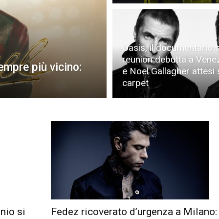
Oasis, il documentario s
reunion debutta a Vene
empre più vicino:
e Noel Gallagher attesi 
carpet
nio si
Fedez ricoverato d’urgenza a Milano: