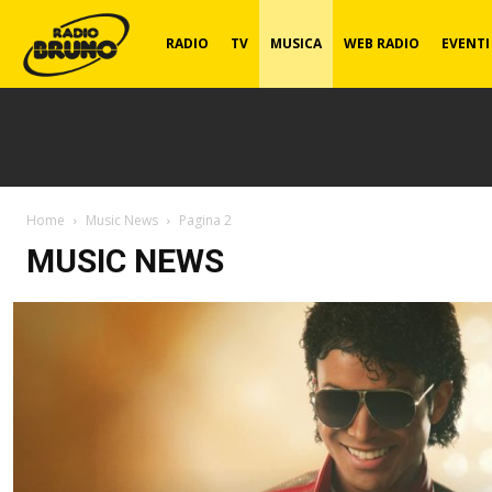
Radio
RADIO
TV
MUSICA
WEB RADIO
EVENTI
Bruno
Home
Music News
Pagina 2
MUSIC NEWS