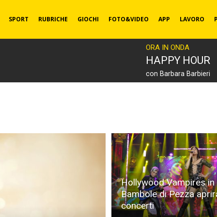
SPORT
RUBRICHE
GIOCHI
FOTO&VIDEO
APP
LAVORO
ORA IN ONDA
HAPPY HOUR
con Barbara Barbieri
Hollywood Vampires in It
Bambole di Pezza aprir
concerti