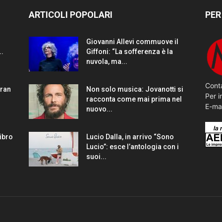
ARTICOLI POPOLARI
PER
Giovanni Allevi commuove il
..
Giffoni: “La sofferenza è la
nuvola, ma...
Conta
gran
Non solo musica: Jovanotti si
Per i
racconta come mai prima nel
E-ma
nuovo...
Libro
Lucio Dalla, in arrivo “Sono
Lucio”: esce l’antologia con i
suoi...