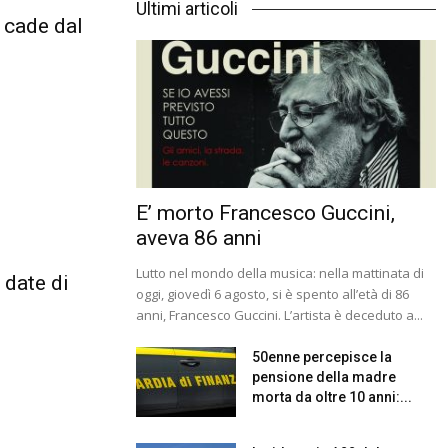
Ultimi articoli
 cade dal
E’ morto Francesco Guccini,
aveva 86 anni
Lutto nel mondo della musica: nella mattinata di
 date di
oggi, giovedì 6 agosto, si è spento all’età di 86
anni, Francesco Guccini. L’artista è deceduto a...
50enne percepisce la
pensione della madre
morta da oltre 10 anni:...