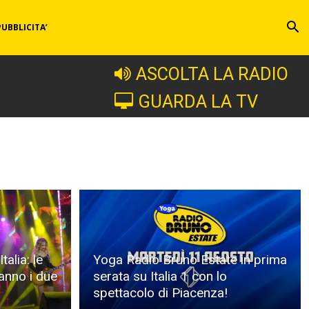
PUBBLICITA’
ASCOLTA LA RADIO
GUARDA LA TV
alia: le
Yoga Radio Bruno Estate in prima
anno i due
serata su Italia 1 con lo
spettacolo di Piacenza!