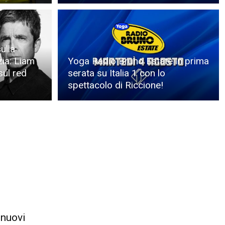
ulla
zia: Liam
Yoga Radio Bruno Estate in prima
sul red
serata su Italia 1 con lo
spettacolo di Riccione!
 nuovi