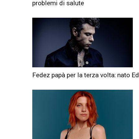
problemi di salute
Fedez papà per la terza volta: nato 