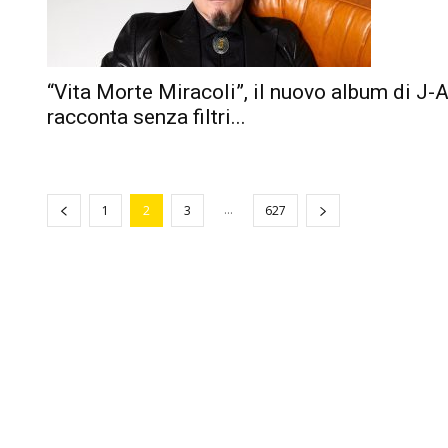
“Vita Morte Miracoli”, il nuovo album di J-
racconta senza filtri...
...
1
2
3
627