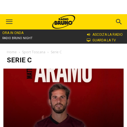
ORA IN ONDA
ASCOLTA LA RADIO
RADIO BRUNO NIGHT
GUARDA LA TV
Home
Sport Toscana
Serie C
SERIE C