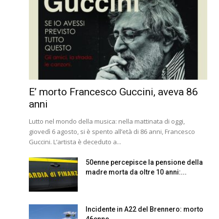
E’ morto Francesco Guccini, aveva 86
anni
Lutto nel mondo della musica: nella mattinata di oggi,
giovedì 6 agosto, si è spento all’età di 86 anni, Francesco
Guccini. L’artista è deceduto a...
50enne percepisce la pensione della
madre morta da oltre 10 anni:...
Incidente in A22 del Brennero: morto