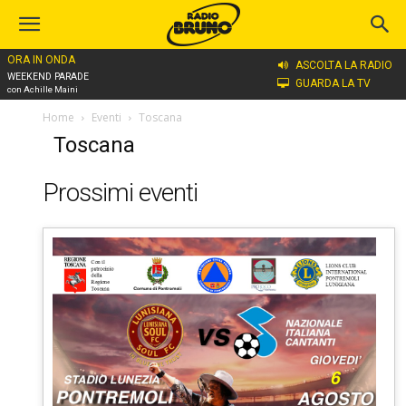
ORA IN ONDA
ASCOLTA LA RADIO
WEEKEND PARADE
GUARDA LA TV
con Achille Maini
Home
Eventi
Toscana
Toscana
Prossimi eventi