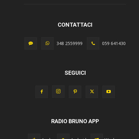
CONTATTACI
348 2559999
059 641430
SEGUICI
RADIO BRUNO APP