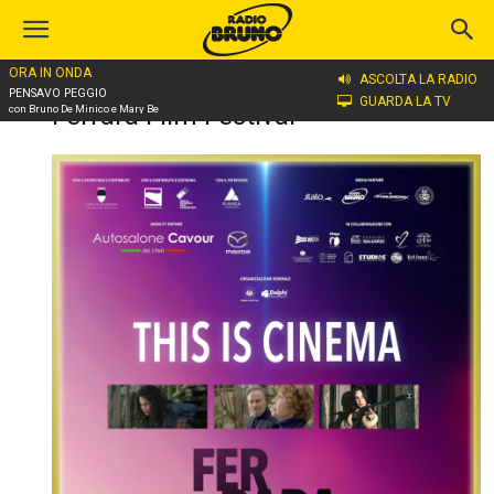
ORA IN ONDA
ASCOLTA LA RADIO
Home
Ferrara Film Festival
PENSAVO PEGGIO
GUARDA LA TV
Ferrara Film Festival
con Bruno De Minico e Mary Be