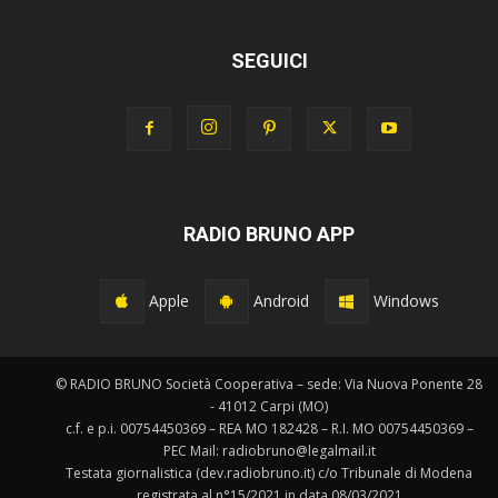
SEGUICI
RADIO BRUNO APP
Apple
Android
Windows
© RADIO BRUNO Società Cooperativa – sede: Via Nuova Ponente 28
- 41012 Carpi (MO)
c.f. e p.i. 00754450369 – REA MO 182428 – R.I. MO 00754450369 –
PEC Mail: radiobruno@legalmail.it
Testata giornalistica (dev.radiobruno.it) c/o Tribunale di Modena
registrata al n°15/2021 in data 08/03/2021