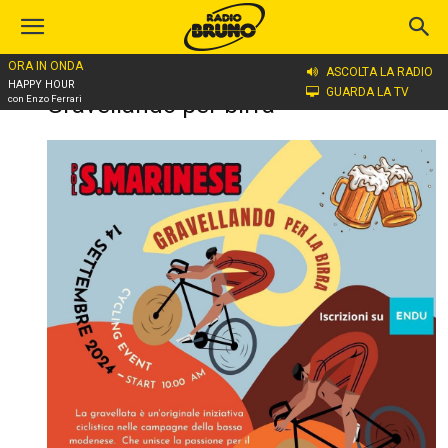
ORA IN ONDA
ASCOLTA LA RADIO
Home
Gravellando per birra
HAPPY HOUR
GUARDA LA TV
Gravellando per birra
con Enzo Ferrari