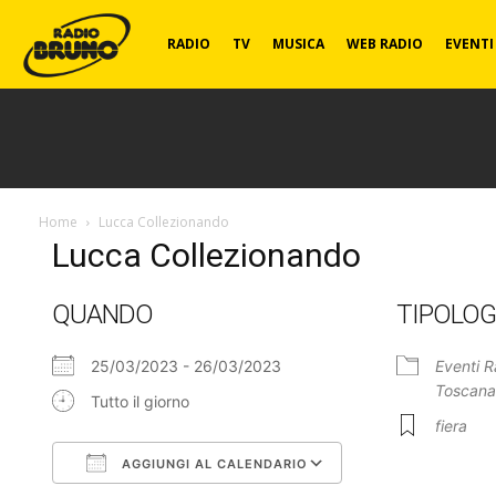
Radio
RADIO
TV
MUSICA
WEB RADIO
EVENTI
Bruno
Home
Lucca Collezionando
Lucca Collezionando
QUANDO
TIPOLOG
25/03/2023 - 26/03/2023
Eventi R
Toscan
Tutto il giorno
fiera
AGGIUNGI AL CALENDARIO