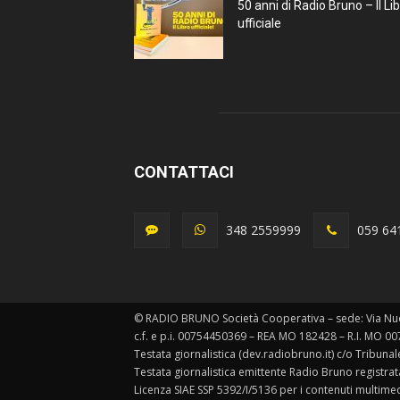
50 anni di Radio Bruno – Il Li
ufficiale
CONTATTACI
348 2559999
059 64
© RADIO BRUNO Società Cooperativa – sede: Via Nu
c.f. e p.i. 00754450369 – REA MO 182428 – R.I. MO 0
Testata giornalistica (dev.radiobruno.it) c/o Tribun
Testata giornalistica emittente Radio Bruno registra
Licenza SIAE SSP 5392/I/5136 per i contenuti multimed