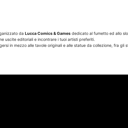
iCalendar
Office 365
organizzato da
Lucca Comics & Games
dedicato al fumetto ed allo sl
 uscite editoriali e incontrare i tuoi artisti preferiti.
i in mezzo alle tavole originali e alle statue da collezione, fra gli st