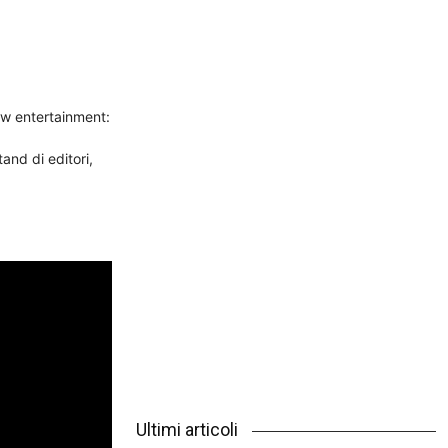
Outlook Live
ow entertainment:
and di editori,
Ultimi articoli