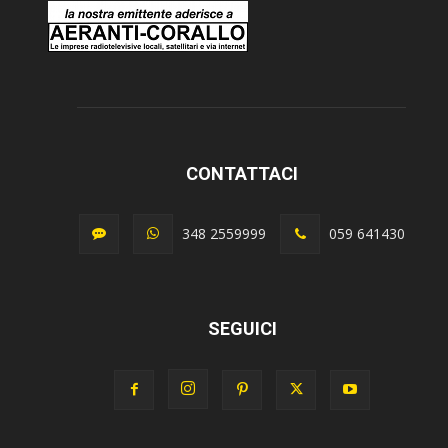
CONTATTACI
348 2559999
059 641430
SEGUICI