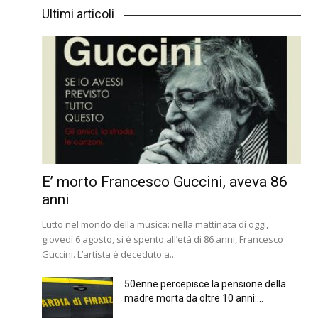
Ultimi articoli
E’ morto Francesco Guccini, aveva 86
anni
Lutto nel mondo della musica: nella mattinata di oggi,
giovedì 6 agosto, si è spento all’età di 86 anni, Francesco
Guccini. L’artista è deceduto a...
50enne percepisce la pensione della
madre morta da oltre 10 anni:...