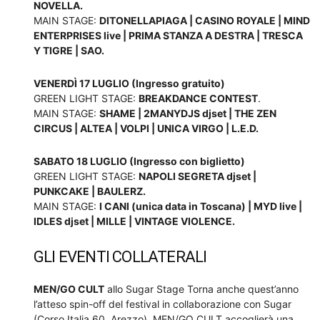
NOVELLA.
MAIN STAGE:
DITONELLAPIAGA | CASINO ROYALE | MIND
ENTERPRISES live | PRIMA STANZA A DESTRA | TRESCA
Y TIGRE | SAO.
VENERDÌ 17 LUGLIO (Ingresso gratuito)
GREEN LIGHT STAGE:
BREAKDANCE CONTEST
.
MAIN STAGE:
SHAME | 2MANYDJS djset | THE ZEN
CIRCUS | ALTEA | VOLPI | UNICA VIRGO | L.E.D.
SABATO 18 LUGLIO (Ingresso con biglietto)
GREEN LIGHT STAGE:
NAPOLI SEGRETA djset |
PUNKCAKE | BAULERZ.
MAIN STAGE:
I CANI (unica data in Toscana) | MYD live |
IDLES djset | MILLE | VINTAGE VIOLENCE.
GLI EVENTI COLLATERALI
MEN/GO CULT
allo Sugar Stage Torna anche quest’anno
l’atteso spin-off del festival in collaborazione con Sugar
(Corso Italia 60, Arezzo). MEN/GO CULT accoglierà una