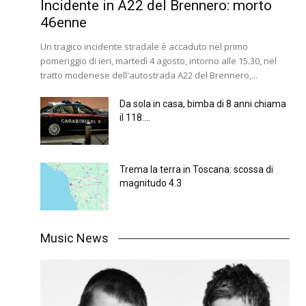
Incidente in A22 del Brennero: morto
46enne
Un tragico incidente stradale è accaduto nel primo
pomeriggio di ieri, martedì 4 agosto, intorno alle 15.30, nel
tratto modenese dell'autostrada A22 del Brennero,...
Da sola in casa, bimba di 8 anni chiama
il 118:...
Trema la terra in Toscana: scossa di
magnitudo 4.3
Music News