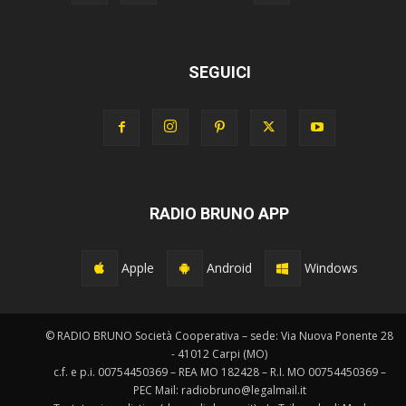
SEGUICI
RADIO BRUNO APP
Apple
Android
Windows
© RADIO BRUNO Società Cooperativa – sede: Via Nuova Ponente 28
- 41012 Carpi (MO)
c.f. e p.i. 00754450369 – REA MO 182428 – R.I. MO 00754450369 –
PEC Mail: radiobruno@legalmail.it