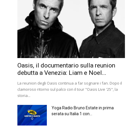
Oasis, il documentario sulla reunion
debutta a Venezia: Liam e Noel...
La reunion degli Oasis continua a far sognare i fan. Dopo il
clamoroso ritorno sul palco con il tour "Oasis Live '25", la
storia...
Yoga Radio Bruno Estate in prima
serata su Italia 1 con...