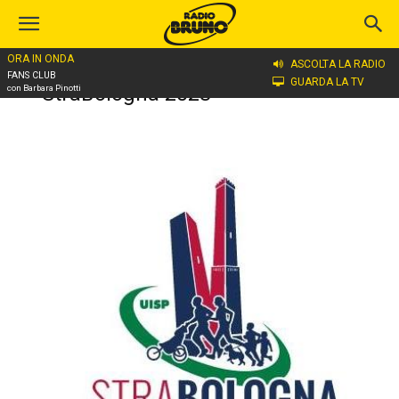
ORA IN ONDA
ASCOLTA LA RADIO
Home
StraBologna 2023
FANS CLUB
GUARDA LA TV
StraBologna 2023
con Barbara Pinotti