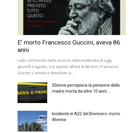
E’ morto Francesco Guccini, aveva 86
anni
Lutto nel mondo della musica: nella mattinata di oggi,
giovedì 6 agosto, si è spento all’età di 86 anni, Francesco
Guccini. L’artista è deceduto a...
50enne percepisce la pensione della
madre morta da oltre 10 anni:...
Incidente in A22 del Brennero: morto
46enne