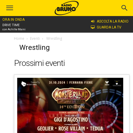
ORA IN ONDA
ASCOLTA LA RADIO
DRIVE TIME
GUARDA LA TV
con Achille Maini
Home
Eventi
⁠ ⁠Wrestling
⁠ ⁠Wrestling
Prossimi eventi