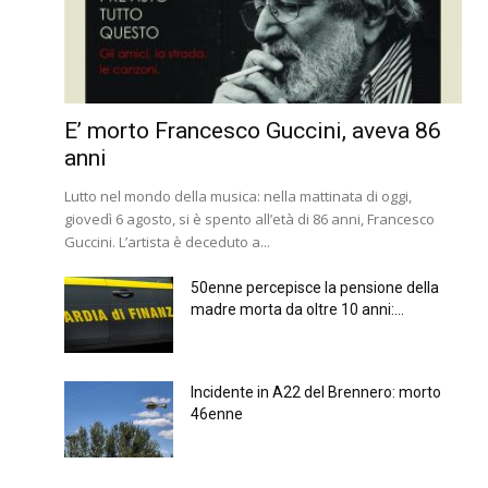
E’ morto Francesco Guccini, aveva 86
anni
Lutto nel mondo della musica: nella mattinata di oggi,
giovedì 6 agosto, si è spento all’età di 86 anni, Francesco
Guccini. L’artista è deceduto a...
50enne percepisce la pensione della
madre morta da oltre 10 anni:...
Incidente in A22 del Brennero: morto
46enne