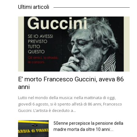
Ultimi articoli
E’ morto Francesco Guccini, aveva 86
anni
Lutto nel mondo della musica: nella mattinata di oggi,
giovedì 6 agosto, si è spento all’età di 86 anni, Francesco
Guccini. L’artista è deceduto a...
50enne percepisce la pensione della
madre morta da oltre 10 anni:...