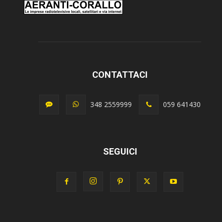
CONTATTACI
348 2559999
059 641430
SEGUICI