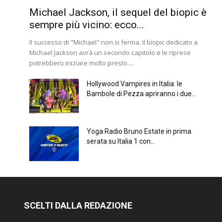
Michael Jackson, il sequel del biopic è
sempre più vicino: ecco...
Il successo di "Michael" non si ferma. Il biopic dedicato a
Michael Jackson avrà un secondo capitolo e le riprese
potrebbero iniziare molto presto....
Hollywood Vampires in Italia: le
Bambole di Pezza apriranno i due...
Yoga Radio Bruno Estate in prima
serata su Italia 1 con...
SCELTI DALLA REDAZIONE