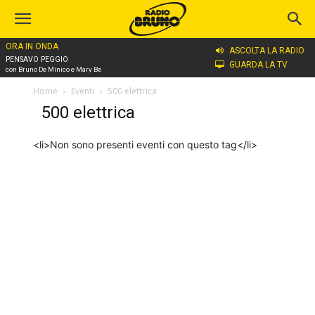
ORA IN ONDA
ASCOLTA LA RADIO
PENSAVO PEGGIO
GUARDA LA TV
con Bruno De Minico e Mary Be
Home
Eventi
500 elettrica
500 elettrica
<li>Non sono presenti eventi con questo tag</li>