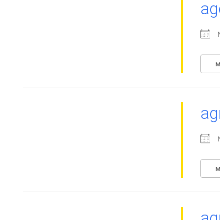
ag
M
ag
M
ag