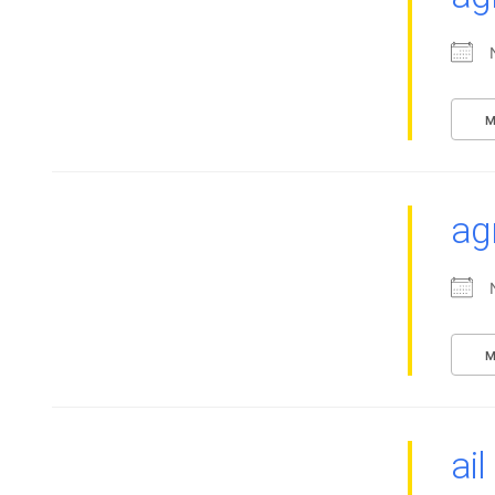
M
ag
M
ail