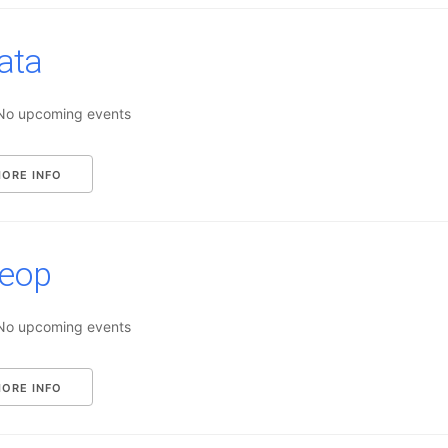
ata
No upcoming events
ORE INFO
eop
No upcoming events
ORE INFO