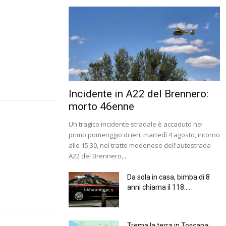
Incidente in A22 del Brennero:
morto 46enne
Un tragico incidente stradale è accaduto nel
primo pomeriggio di ieri, martedì 4 agosto, intorno
alle 15.30, nel tratto modenese dell'autostrada
A22 del Brennero,...
Da sola in casa, bimba di 8
anni chiama il 118:...
Trema la terra in Toscana: