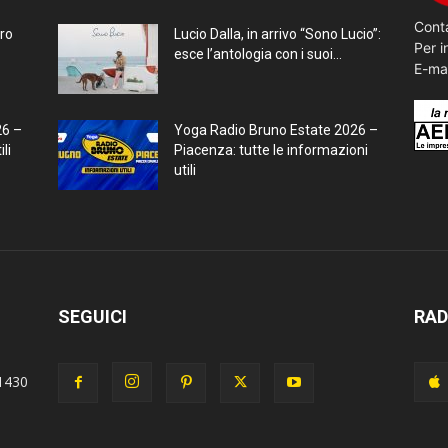
Conta
bro
Lucio Dalla, in arrivo “Sono Lucio”:
Per i
esce l’antologia con i suoi...
E-ma
26 –
Yoga Radio Bruno Estate 2026 –
li
Piacenza: tutte le informazioni
utili
SEGUICI
RAD
1430