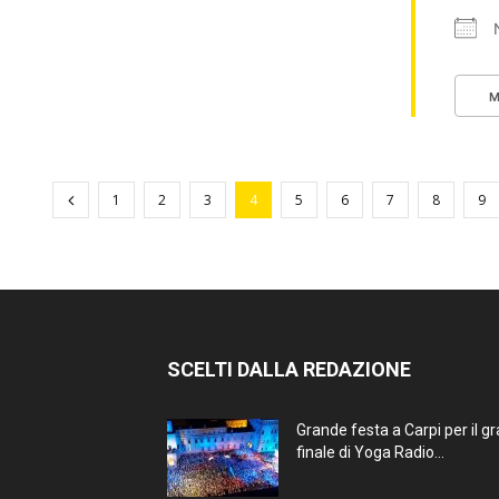
M
1
2
3
4
5
6
7
8
9
SCELTI DALLA REDAZIONE
Grande festa a Carpi per il g
finale di Yoga Radio...