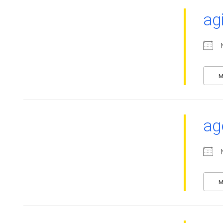
ag
M
ag
M