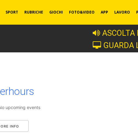
SPORT
RUBRICHE
GIOCHI
FOTO&VIDEO
APP
LAVORO
ASCOLTA 
GUARDA 
terhours
No upcoming events
ORE INFO