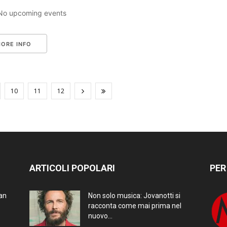
No upcoming events
ORE INFO
10
11
12
ARTICOLI POPOLARI
PER
ran
Non solo musica: Jovanotti si
racconta come mai prima nel
nuovo...