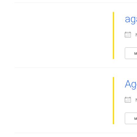
ag
M
Ag
M