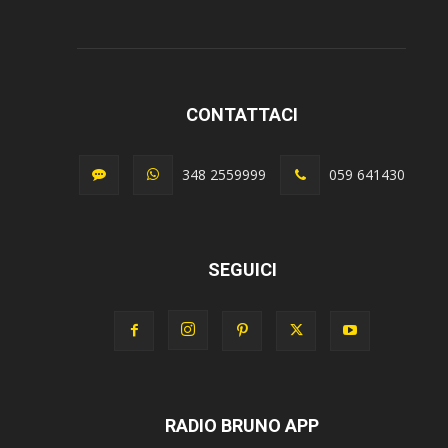
CONTATTACI
348 2559999
059 641430
SEGUICI
RADIO BRUNO APP