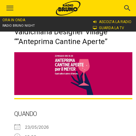
ORA IN ONDA
ASCOLTA LA RADIO
Home
Valdichiana Designer Village ““Anteprima Cantine Aperte”
RADIO BRUNO NIGHT
GUARDA LA TV
Valdichiana Designer Village
““Anteprima Cantine Aperte”
QUANDO
23/05/2026