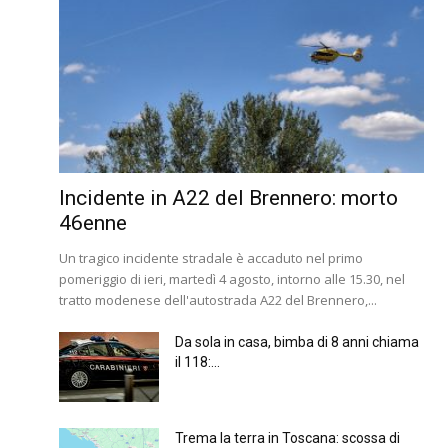
Incidente in A22 del Brennero: morto
46enne
Un tragico incidente stradale è accaduto nel primo
pomeriggio di ieri, martedì 4 agosto, intorno alle 15.30, nel
tratto modenese dell'autostrada A22 del Brennero,...
Da sola in casa, bimba di 8 anni chiama
il 118:...
Trema la terra in Toscana: scossa di