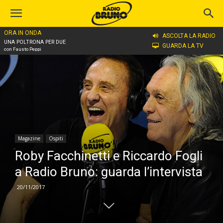
ORA IN ONDA
Home
Magazine
Ospiti
ASCOLTA LA RADIO
UNA POLTRONA PER DUE
GUARDA LA TV
con Fausto Peppi
Magazine
Ospiti
Roby Facchinetti e Riccardo Fogli
a Radio Bruno: guarda l’intervista
20/11/2017