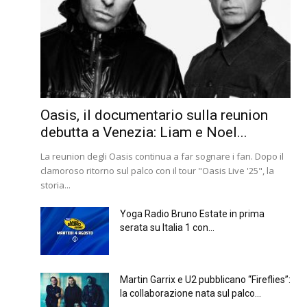
Oasis, il documentario sulla reunion
debutta a Venezia: Liam e Noel...
La reunion degli Oasis continua a far sognare i fan. Dopo il
clamoroso ritorno sul palco con il tour "Oasis Live '25", la
storia...
Yoga Radio Bruno Estate in prima
serata su Italia 1 con...
Martin Garrix e U2 pubblicano “Fireflies”:
la collaborazione nata sul palco...