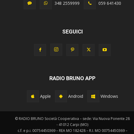
348 2559999
059 641430
SEGUICI
RADIO BRUNO APP
Apple
Android
Windows
© RADIO BRUNO Società Cooperativa – sede: Via Nuova Ponente 28
- 41012 Carpi (MO)
c.f. e p.i. 00754450369 – REA MO 182428 – R.I. MO 00754450369 –