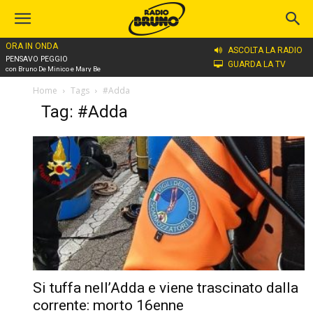
ORA IN ONDA
ASCOLTA LA RADIO
PENSAVO PEGGIO
GUARDA LA TV
con Bruno De Minico e Mary Be
Home
Tags
#Adda
Tag: #Adda
Si tuffa nell’Adda e viene trascinato dalla
corrente: morto 16enne