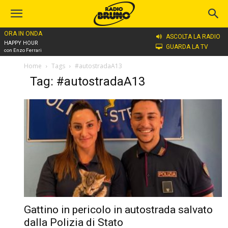
ORA IN ONDA
ASCOLTA LA RADIO
HAPPY HOUR
GUARDA LA TV
con Enzo Ferrari
Home
Tags
#autostradaA13
Tag: #autostradaA13
Gattino in pericolo in autostrada salvato
dalla Polizia di Stato