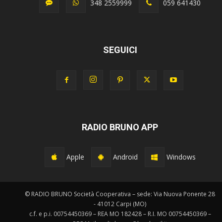
348 2559999
059 641430
SEGUICI
RADIO BRUNO APP
Apple
Android
Windows
© RADIO BRUNO Società Cooperativa – sede: Via Nuova Ponente 28
- 41012 Carpi (MO)
c.f. e p.i. 00754450369 – REA MO 182428 – R.I. MO 00754450369 –