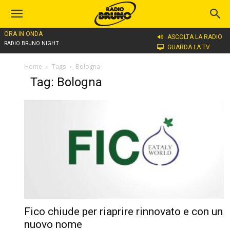
ORA IN ONDA
ASCOLTA LA RADIO
RADIO BRUNO NIGHT
GUARDA LA TV
Home
Tags
Bologna
Tag: Bologna
Fico chiude per riaprire rinnovato e con un
nuovo nome