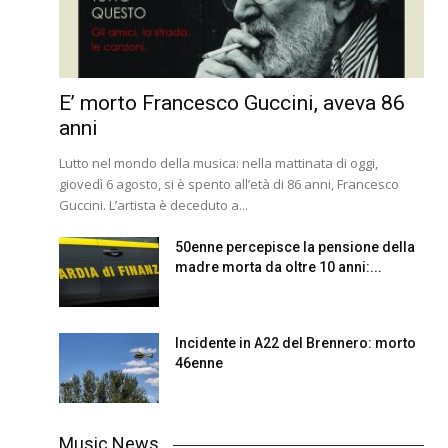
E’ morto Francesco Guccini, aveva 86
anni
Lutto nel mondo della musica: nella mattinata di oggi,
giovedì 6 agosto, si è spento all’età di 86 anni, Francesco
Guccini. L’artista è deceduto a...
50enne percepisce la pensione della
madre morta da oltre 10 anni:...
Incidente in A22 del Brennero: morto
46enne
Music News