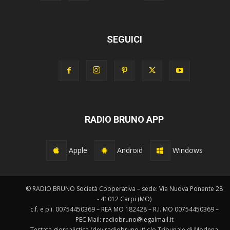
SEGUICI
RADIO BRUNO APP
Apple
Android
Windows
© RADIO BRUNO Società Cooperativa – sede: Via Nuova Ponente 28
- 41012 Carpi (MO)
c.f. e p.i. 00754450369 – REA MO 182428 – R.I. MO 00754450369 –
PEC Mail: radiobruno@legalmail.it
Testata giornalistica (dev.radiobruno.it) c/o Tribunale di Modena