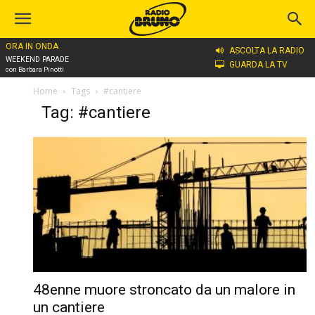
ORA IN ONDA
ASCOLTA LA RADIO
WEEKEND PARADE
GUARDA LA TV
con Barbara Pinotti
Home
Tags
#cantiere
Tag: #cantiere
48enne muore stroncato da un malore in
un cantiere