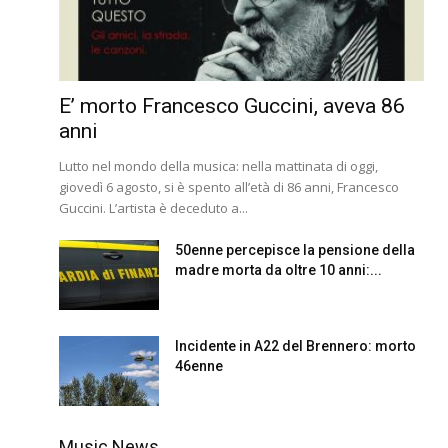
E’ morto Francesco Guccini, aveva 86
anni
Lutto nel mondo della musica: nella mattinata di oggi,
giovedì 6 agosto, si è spento all’età di 86 anni, Francesco
Guccini. L’artista è deceduto a...
50enne percepisce la pensione della
madre morta da oltre 10 anni:...
Incidente in A22 del Brennero: morto
46enne
Music News