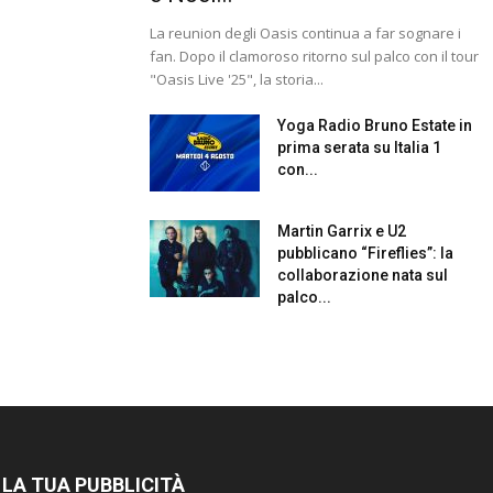
La reunion degli Oasis continua a far sognare i
fan. Dopo il clamoroso ritorno sul palco con il tour
"Oasis Live '25", la storia...
Yoga Radio Bruno Estate in
prima serata su Italia 1
con...
Martin Garrix e U2
pubblicano “Fireflies”: la
collaborazione nata sul
palco...
 LA TUA PUBBLICITÀ