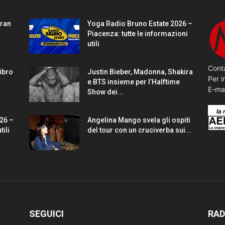
gran
Yoga Radio Bruno Estate 2026 –
Piacenza: tutte le informazioni
utili
Conta
Libro
Justin Bieber, Madonna, Shakira
Per i
e BTS insieme per l’Halftime
E-ma
Show dei...
26 –
Angelina Mango svela gli ospiti
tili
del tour con un cruciverba sui...
SEGUICI
RAD