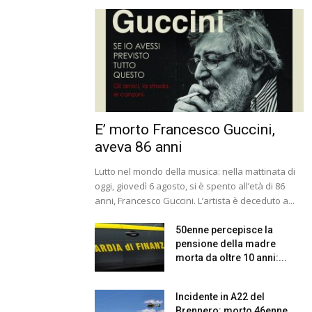
E’ morto Francesco Guccini,
aveva 86 anni
Lutto nel mondo della musica: nella mattinata di
oggi, giovedì 6 agosto, si è spento all’età di 86
anni, Francesco Guccini. L’artista è deceduto a...
50enne percepisce la
pensione della madre
morta da oltre 10 anni:...
Incidente in A22 del
Brennero: morto 46enne