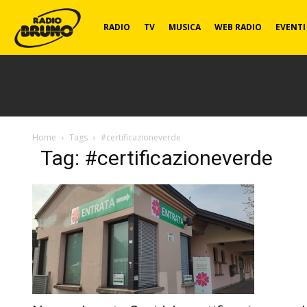
Radio
RADIO
TV
MUSICA
WEB RADIO
EVENTI
Bruno
Home
Tags
#certificazioneverde
Tag: #certificazioneverde