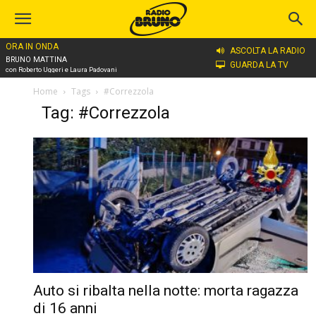
ORA IN ONDA
ASCOLTA LA RADIO
BRUNO MATTINA
GUARDA LA TV
con Roberto Uggeri e Laura Padovani
Home
Tags
#Correzzola
Tag: #Correzzola
Auto si ribalta nella notte: morta ragazza
di 16 anni