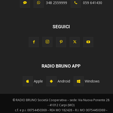
348 2559999
059 641430
SEGUICI
RADIO BRUNO APP
Apple
Android
Windows
© RADIO BRUNO Società Cooperativa – sede: Via Nuova Ponente 28
- 41012 Carpi (MO)
c.f. e p.i. 00754450369 – REA MO 182428 – R.I. MO 00754450369 –