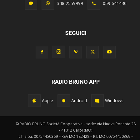
348 2559999
059 641430
SEGUICI
RADIO BRUNO APP
Apple
Android
Windows
© RADIO BRUNO Società Cooperativa – sede: Via Nuova Ponente 28
- 41012 Carpi (MO)
c.f. e p.i. 00754450369 – REA MO 182428 – R.I. MO 00754450369 –