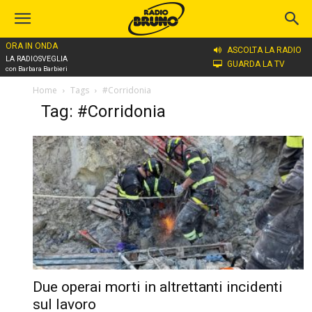
ORA IN ONDA
ASCOLTA LA RADIO
LA RADIOSVEGLIA
GUARDA LA TV
con Barbara Barbieri
Home
Tags
#Corridonia
Tag: #Corridonia
Due operai morti in altrettanti incidenti
sul lavoro