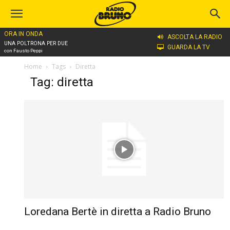
ORA IN ONDA
ASCOLTA LA RADIO
UNA POLTRONA PER DUE
GUARDA LA TV
con Fausto Peppi
Home
Tags
Diretta
Tag: diretta
Loredana Bertè in diretta a Radio Bruno