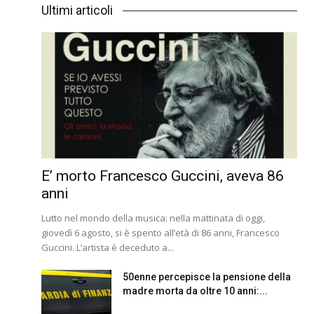
Ultimi articoli
E’ morto Francesco Guccini, aveva 86
anni
Lutto nel mondo della musica: nella mattinata di oggi,
giovedì 6 agosto, si è spento all’età di 86 anni, Francesco
Guccini. L’artista è deceduto a...
50enne percepisce la pensione della
madre morta da oltre 10 anni:...