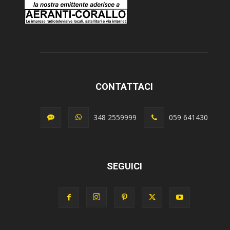
CONTATTACI
348 2559999
059 641430
SEGUICI