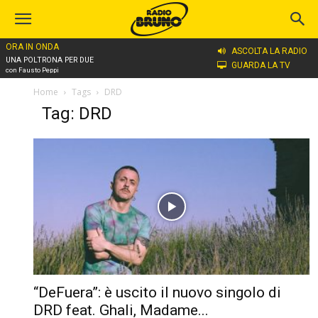
ORA IN ONDA
ASCOLTA LA RADIO
UNA POLTRONA PER DUE
GUARDA LA TV
con Fausto Peppi
Home
Tags
DRD
Tag: DRD
“DeFuera”: è uscito il nuovo singolo di
DRD feat. Ghali, Madame...