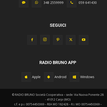
348 2559999
059 641430
SEGUICI
RADIO BRUNO APP
Apple
Android
Windows
© RADIO BRUNO Società Cooperativa – sede: Via Nuova Ponente 28
- 41012 Carpi (MO)
c.f. e p.i. 00754450369 – REA MO 182428 – R.I. MO 00754450369 –