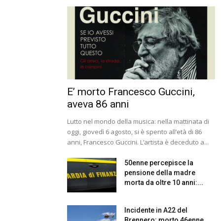
E’ morto Francesco Guccini,
aveva 86 anni
Lutto nel mondo della musica: nella mattinata di
oggi, giovedì 6 agosto, si è spento all’età di 86
anni, Francesco Guccini. L’artista è deceduto a...
50enne percepisce la
pensione della madre
morta da oltre 10 anni:...
Incidente in A22 del
Brennero: morto 46enne