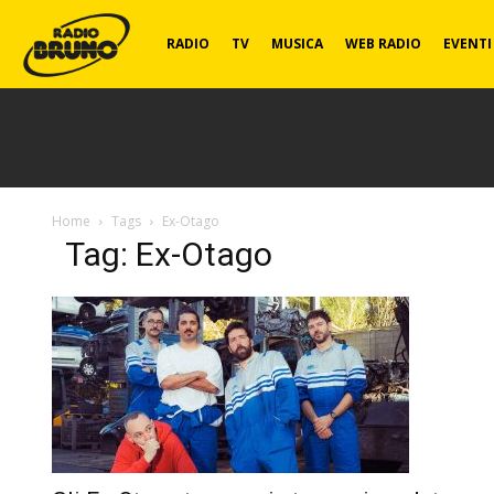
Radio
RADIO
TV
MUSICA
WEB RADIO
EVENTI
Bruno
Home
Tags
Ex-Otago
Tag: Ex-Otago