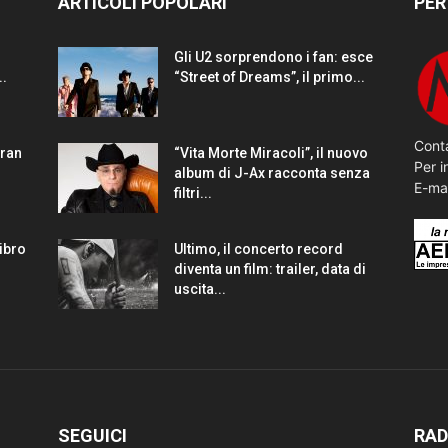
ARTICOLI POPOLARI
PER
Gli U2 sorprendono i fan: esce
..
“Street of Dreams”, il primo...
Conta
gran
“Vita Morte Miracoli”, il nuovo
Per i
album di J-Ax racconta senza
E-ma
filtri...
Libro
Ultimo, il concerto record
diventa un film: trailer, data di
uscita...
SEGUICI
RAD