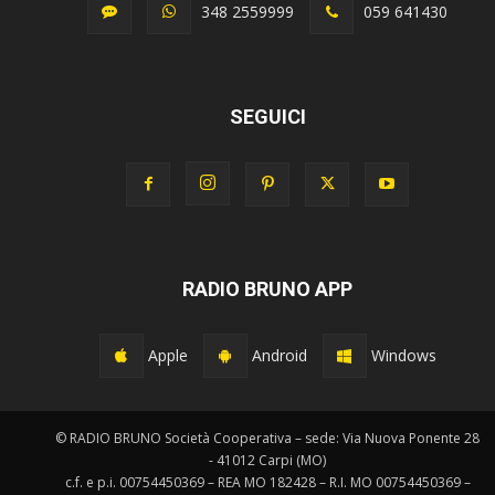
348 2559999
059 641430
SEGUICI
RADIO BRUNO APP
Apple
Android
Windows
© RADIO BRUNO Società Cooperativa – sede: Via Nuova Ponente 28
- 41012 Carpi (MO)
c.f. e p.i. 00754450369 – REA MO 182428 – R.I. MO 00754450369 –