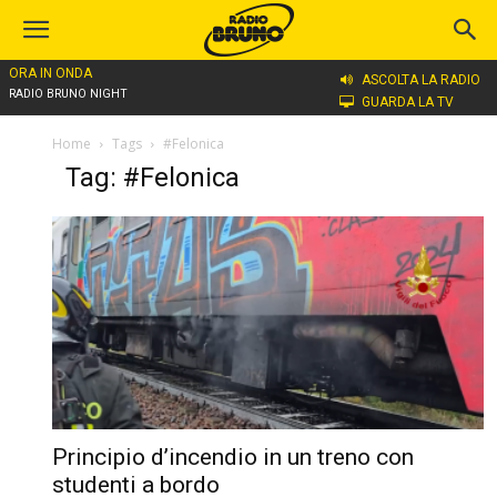
ORA IN ONDA
ASCOLTA LA RADIO
RADIO BRUNO NIGHT
GUARDA LA TV
Home
Tags
#Felonica
Tag: #Felonica
Principio d’incendio in un treno con
studenti a bordo