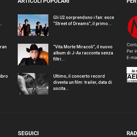
ARTICOLI POPOLARI
PER
Gli U2 sorprendono i fan: esce
..
“Street of Dreams”, il primo...
Conta
gran
“Vita Morte Miracoli”, il nuovo
Per i
album di J-Ax racconta senza
E-ma
filtri...
Libro
Ultimo, il concerto record
diventa un film: trailer, data di
uscita...
SEGUICI
RAD