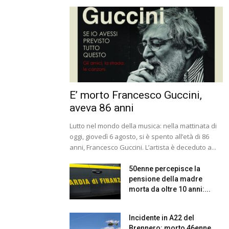
E’ morto Francesco Guccini,
aveva 86 anni
Lutto nel mondo della musica: nella mattinata di
oggi, giovedì 6 agosto, si è spento all’età di 86
anni, Francesco Guccini. L’artista è deceduto a...
50enne percepisce la
pensione della madre
morta da oltre 10 anni:...
Incidente in A22 del
Brennero: morto 46enne