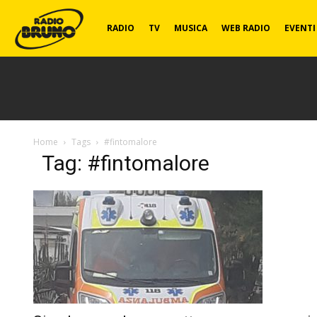
Radio
RADIO
TV
MUSICA
WEB RADIO
EVENTI
Bruno
Home
Tags
#fintomalore
Tag: #fintomalore