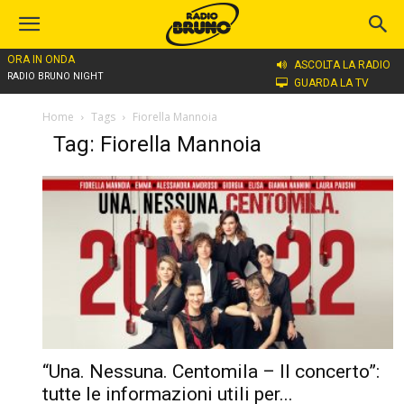
ORA IN ONDA
ASCOLTA LA RADIO
RADIO BRUNO NIGHT
GUARDA LA TV
Home
Tags
Fiorella Mannoia
Tag: Fiorella Mannoia
“Una. Nessuna. Centomila – Il concerto”:
tutte le informazioni utili per...