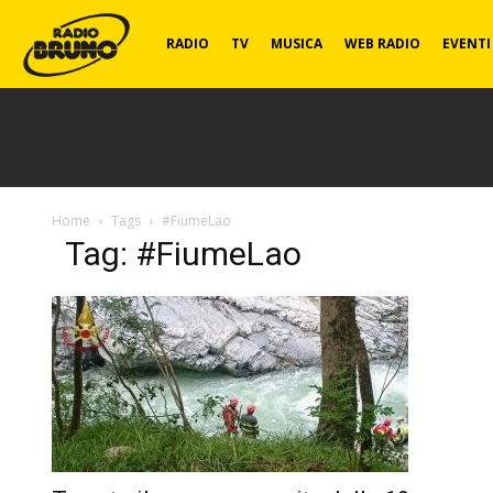
Radio
RADIO
TV
MUSICA
WEB RADIO
EVENTI
Bruno
Home
Tags
#FiumeLao
Tag: #FiumeLao