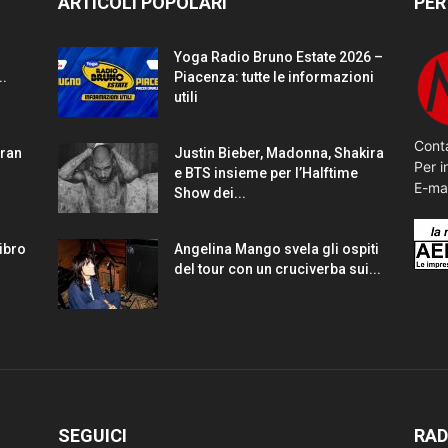
ARTICOLI POPOLARI
PER
Yoga Radio Bruno Estate 2026 –
..
Piacenza: tutte le informazioni
utili
Conta
gran
Justin Bieber, Madonna, Shakira
Per i
e BTS insieme per l’Halftime
E-ma
Show dei...
Libro
Angelina Mango svela gli ospiti
del tour con un cruciverba sui...
SEGUICI
RAD