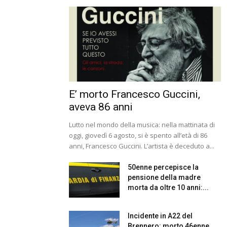
E’ morto Francesco Guccini,
aveva 86 anni
Lutto nel mondo della musica: nella mattinata di
oggi, giovedì 6 agosto, si è spento all’età di 86
anni, Francesco Guccini. L’artista è deceduto a...
50enne percepisce la
pensione della madre
morta da oltre 10 anni:...
Incidente in A22 del
Brennero: morto 46enne