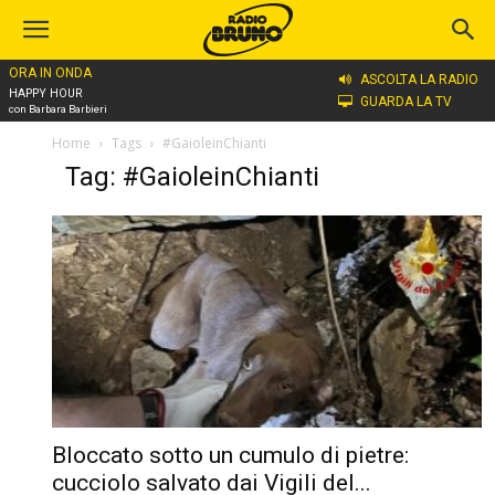
ORA IN ONDA
ASCOLTA LA RADIO
HAPPY HOUR
GUARDA LA TV
con Barbara Barbieri
Home
Tags
#GaioleinChianti
Tag: #GaioleinChianti
Bloccato sotto un cumulo di pietre:
cucciolo salvato dai Vigili del...