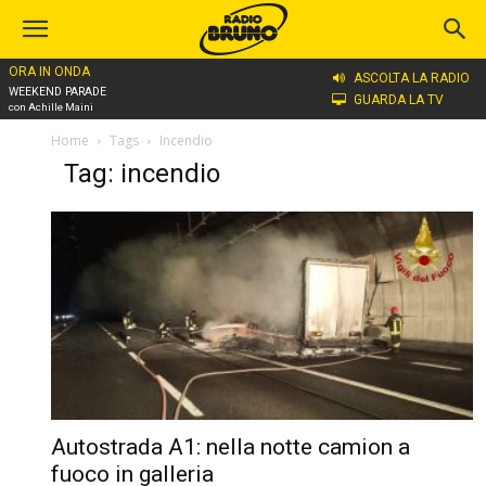
ORA IN ONDA
ASCOLTA LA RADIO
WEEKEND PARADE
GUARDA LA TV
con Achille Maini
Home
Tags
Incendio
Tag: incendio
Autostrada A1: nella notte camion a
fuoco in galleria