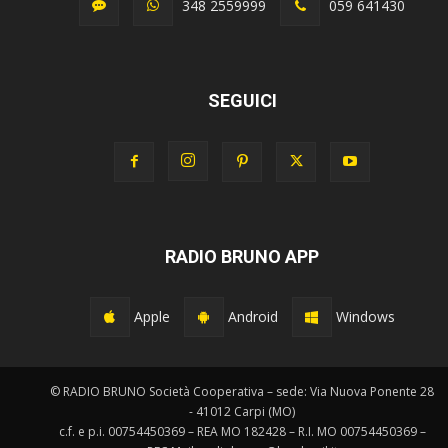
348 2559999
059 641430
SEGUICI
RADIO BRUNO APP
Apple
Android
Windows
© RADIO BRUNO Società Cooperativa – sede: Via Nuova Ponente 28
- 41012 Carpi (MO)
c.f. e p.i. 00754450369 – REA MO 182428 – R.I. MO 00754450369 –