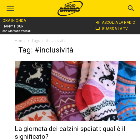
ORA IN ONDA
ASCOLTA LA RADIO
HAPPY HOUR
GUARDA LA TV
con Giordano Vaccari
Home
Tags
#inclusività
Tag: #inclusività
La giornata dei calzini spaiati: qual è il
significato?