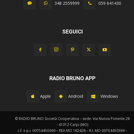
348 2559999
059 641430
SEGUICI
RADIO BRUNO APP
Apple
Android
Windows
© RADIO BRUNO Società Cooperativa – sede: Via Nuova Ponente 28
- 41012 Carpi (MO)
c.f. e p.i. 00754450369 – REA MO 182428 – R.I. MO 00754450369 –