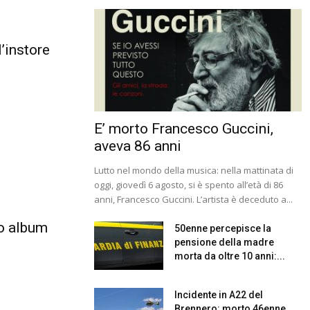
’instore
E’ morto Francesco Guccini,
aveva 86 anni
Lutto nel mondo della musica: nella mattinata di
oggi, giovedì 6 agosto, si è spento all’età di 86
anni, Francesco Guccini. L’artista è deceduto a...
vo album
50enne percepisce la
pensione della madre
morta da oltre 10 anni:...
Incidente in A22 del
Brennero: morto 46enne