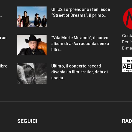
Gli U2 sorprendono i fan: esce
..
“Street of Dreams”, il primo...
Conta
gran
“Vita Morte Miracoli”, il nuovo
Per i
album di J-Ax racconta senza
E-ma
filtri...
Libro
Ultimo, il concerto record
diventa un film: trailer, data di
uscita...
SEGUICI
RAD