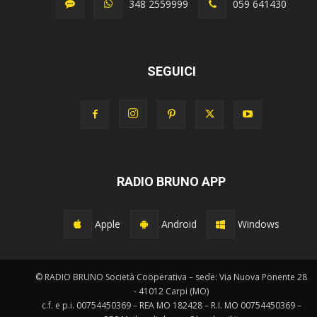
348 2559999
059 641430
SEGUICI
RADIO BRUNO APP
Apple
Android
Windows
© RADIO BRUNO Società Cooperativa – sede: Via Nuova Ponente 28
- 41012 Carpi (MO)
c.f. e p.i. 00754450369 – REA MO 182428 – R.I. MO 00754450369 –