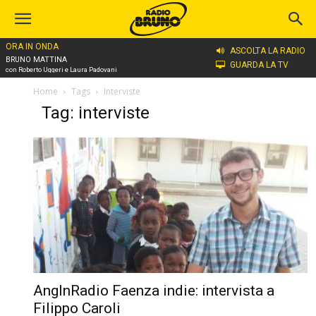
ORA IN ONDA
ASCOLTA LA RADIO
BRUNO MATTINA
GUARDA LA TV
con Roberto Uggeri e Laura Padovani
Home
Tags
Interviste
Tag: interviste
AngInRadio Faenza indie: intervista a
Filippo Caroli