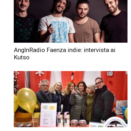
AngInRadio Faenza indie: intervista ai
Kutso