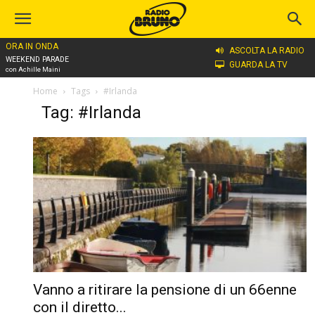
ORA IN ONDA
ASCOLTA LA RADIO
WEEKEND PARADE
GUARDA LA TV
con Achille Maini
Home
Tags
#Irlanda
Tag: #Irlanda
Vanno a ritirare la pensione di un 66enne
con il diretto...