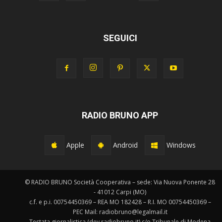
SEGUICI
RADIO BRUNO APP
Apple
Android
Windows
© RADIO BRUNO Società Cooperativa – sede: Via Nuova Ponente 28
- 41012 Carpi (MO)
c.f. e p.i. 00754450369 – REA MO 182428 – R.I. MO 00754450369 –
PEC Mail: radiobruno@legalmail.it
Testata giornalistica (dev.radiobruno.it) c/o Tribunale di Modena