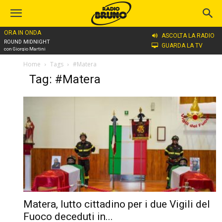
ORA IN ONDA
ASCOLTA LA RADIO
ROUND MIDNIGHT
GUARDA LA TV
con Giorgio Martini
Home
Tags
#Matera
Tag: #Matera
Matera, lutto cittadino per i due Vigili del
Fuoco deceduti in...