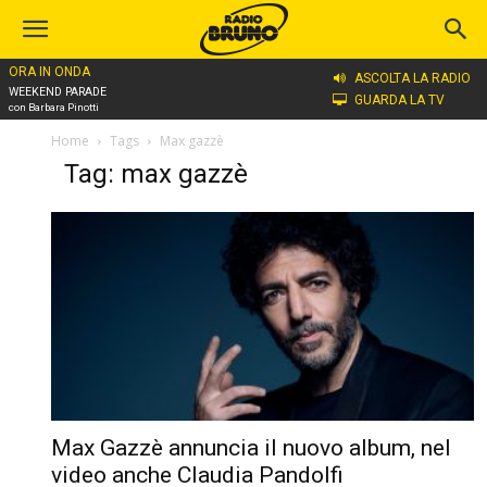
ORA IN ONDA
ASCOLTA LA RADIO
WEEKEND PARADE
GUARDA LA TV
con Barbara Pinotti
Home
Tags
Max gazzè
Tag: max gazzè
Max Gazzè annuncia il nuovo album, nel
video anche Claudia Pandolfi