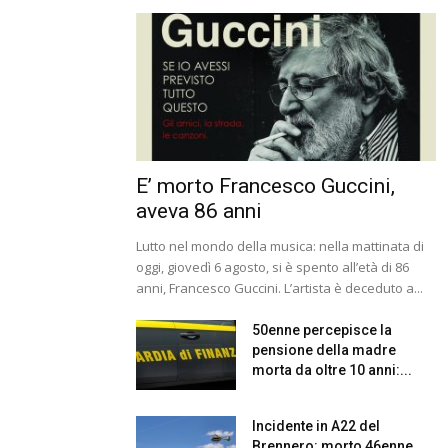
E’ morto Francesco Guccini,
aveva 86 anni
Lutto nel mondo della musica: nella mattinata di
oggi, giovedì 6 agosto, si è spento all’età di 86
anni, Francesco Guccini. L’artista è deceduto a...
50enne percepisce la
pensione della madre
morta da oltre 10 anni:...
Incidente in A22 del
Brennero: morto 46enne