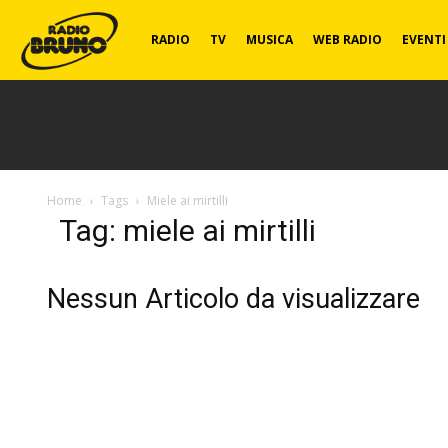
Radio
RADIO
TV
MUSICA
WEB RADIO
EVENTI
Bruno
Home
Tags
Miele ai mirtilli
Tag: miele ai mirtilli
Nessun Articolo da visualizzare